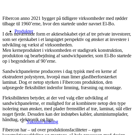
Fibercon anno 2021 bygger på tidligere virksomheder med rødder
tilbage til 1960’erne, hvor den startede under navnet El-Bo.
Produkter
I dets nuværende form er aktieselskabet ejet af tre private investorer,
som ser ejerskabet i et langsigtet perspektiv og ønsker at investere i
udvikling og vækst af virksomheden.
Men kerneproduktet i virksomheden er stadigvæk konstruktion,
produktion og bearbejdning af sandwichpaneler, som El-Bo startede
op i begyndelsen af 90’erne.
Sandwichpanelerne produceres i dag typisk med en kerne af
ekstruderet polystyren, hvorpå man limer glasfiberforstærket
laminat. Dog er netop styrken i Fibercons produktion, den
udprægede fleksibilitet indenfor limning, fræsning og montage.
Fleksibiliteten betyder, at der ved valg eller udvikling af
sandwichpanelerne, er mulighed for at kombinere netop den type
isolering man ønsker, med plader fremstillet af træ, laminat, stål eller
noget fjerde. Desuden kan der indstøbes kabler, aluminiumsplader,
håndtag, elektronik og lign.
Vakuum limning
Fibercon har – ud over produktionsfaciliteter – egen