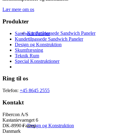
Lær mere om os
Produkter
Kundetilpassede Sandwich Paneler
Sandwich Paneler
Kundetilpassede Sandwich Paneler
Design og Konstruktion
Skumfræsning
Teknik Rum
Special Konstruktioner
Ring til os
Telefon:
+45 8645 2555
Kontakt
Fibercon A/S
Kastanievaenget 6
DK-8990 Faarup
Design og Konstruktion
Danmark